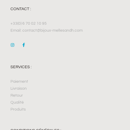
CONTACT :
+33(0) 6 70 02 10 95
Email: contact@bijoux-mellesandh.com
SERVICES :
Paiement
Livraison
Retour
Qualité
Produits