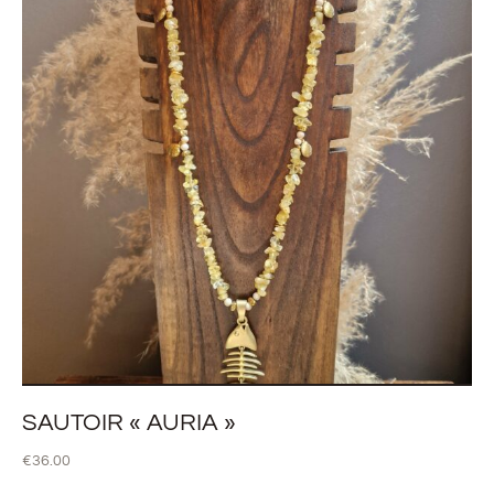
SAUTOIR « AURIA »
€
36.00