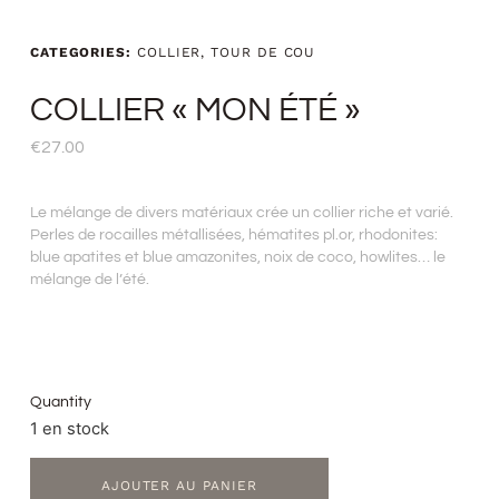
CATEGORIES:
COLLIER
,
TOUR DE COU
COLLIER « MON ÉTÉ »
€
27.00
Le mélange de divers matériaux crée un collier riche et varié.
Perles de rocailles métallisées, hématites pl.or, rhodonites:
blue apatites et blue amazonites, noix de coco, howlites… le
mélange de l’été.
Quantity
1 en stock
AJOUTER AU PANIER