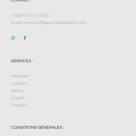
CONTACT :
+33(0) 6 70 02 10 95
Email: contact@bijoux-mellesandh.com
SERVICES :
Paiement
Livraison
Retour
Qualité
Produits
CONDITIONS GÉNÉRALES :