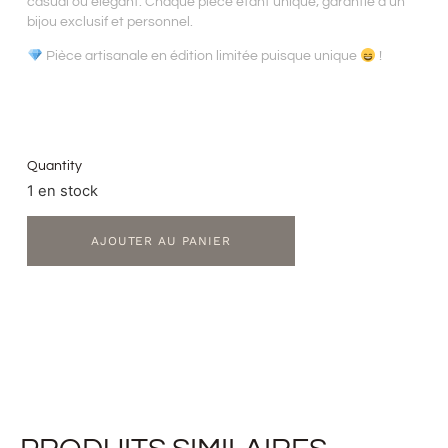
casual ou élégant. Chaque pièce étant unique; garantie d’un
bijou exclusif et personnel.
Pièce artisanale en édition limitée puisque unique
!
Quantity
1 en stock
AJOUTER AU PANIER