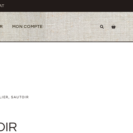
AT
R
MON COMPTE
LIER
,
SAUTOIR
OIR