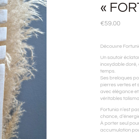
« FOR
€
59.00
Découvre Fortun
Un sautoir éclata
inoxydable doré, q
temps.
Ses breloques por
pierres vertes et
avec élégance e
véritables talism
Fortunia n’est pa
chance, d’énergie
À porter seul pour
accumulation pour