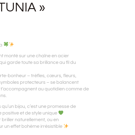
TUNIA »
ia
nt monté sur une chaîne en acier
ui garde toute sa brillance au fil du
te-bonheur – trèfles, cœurs, fleurs,
 symboles protecteurs – se balancent
t t’accompagnent au quotidien comme de
ans.
s qu’un bijou, c’est une promesse de
 positive et de style unique
 briller naturellement, ou en
 un effet bohème irrésistible