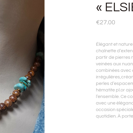
« ELSI
€
27.00
Élégant et nature
chaînette d’exten
partir de pierres 
veinées aux nua
combinées avec d
irrégulières,créan
perles d’espacem
hématite pl.or ajo
l’ensemble. Ce col
avec une éléganc
occasion spéciale
quotidien. À porte