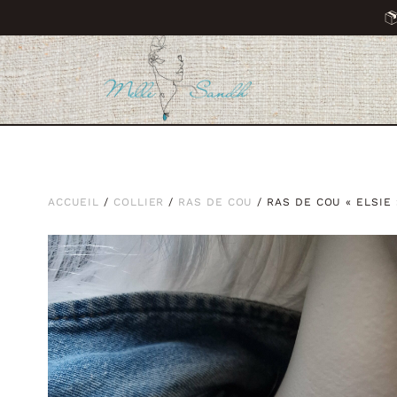
ACCUEIL
/
COLLIER
/
RAS DE COU
/ RAS DE COU « ELSIE 