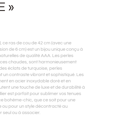
E »
l, ce ras de cou de 42 cm (avec une
sion de 6 cm) est un bijou unique conçu à
naturelles de qualité AAA. Les perles
nces chaudes, sont harmonieusement
es éclats de turquoise, perles
t un contraste vibrant et sophistiqué. Les
ent en acier inoxydable doré et en
utent une touche de luxe et de durabilité à
lier est parfait pour sublimer vos tenues
e bohème-chic, que ce soit pour une
 ou pour un style décontracté au
r seul ou à associer.