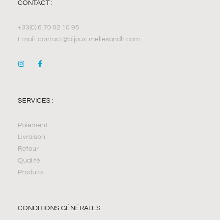
CONTACT :
+33(0) 6 70 02 10 95
Email: contact@bijoux-mellesandh.com
SERVICES :
Paiement
Livraison
Retour
Qualité
Produits
CONDITIONS GÉNÉRALES :