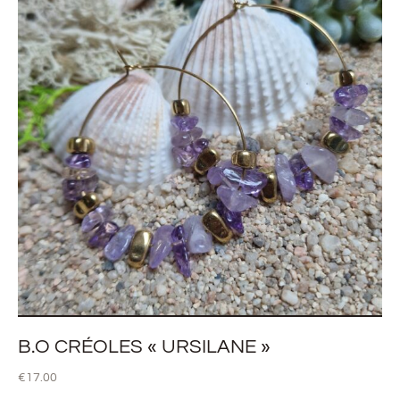
B.O CRÉOLES « URSILANE »
€
17.00