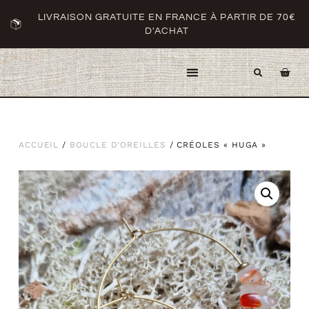
LIVRAISON GRATUITE EN FRANCE À PARTIR DE 70€
D'ACHAT
ACCUEIL
/
BOUCLE D'OREILLES
/ CRÉOLES « HUGA »