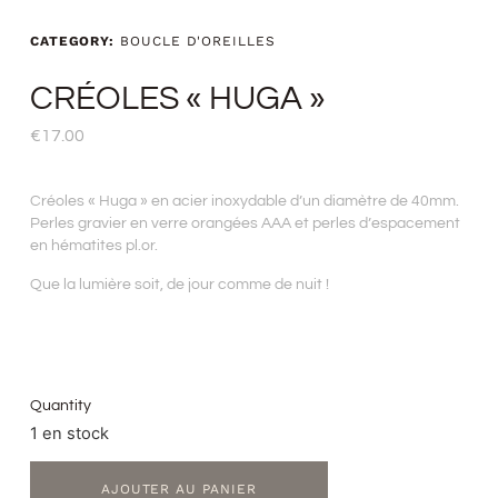
CATEGORY:
BOUCLE D'OREILLES
CRÉOLES « HUGA »
€
17.00
Créoles « Huga » en acier inoxydable d’un diamètre de 40mm.
Perles gravier en verre orangées AAA et perles d’espacement
en hématites pl.or.
Que la lumière soit, de jour comme de nuit !
Quantity
1 en stock
AJOUTER AU PANIER