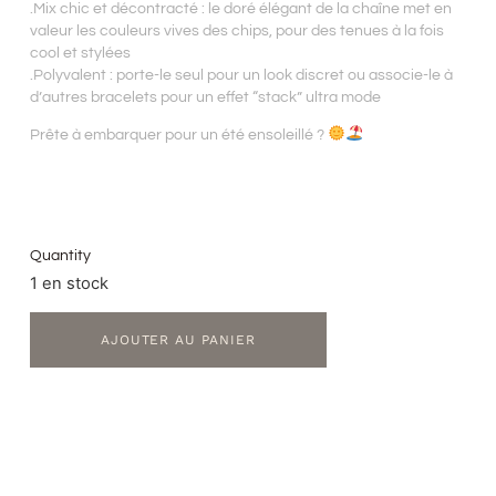
.Mix chic et décontracté : le doré élégant de la chaîne met en
valeur les couleurs vives des chips, pour des tenues à la fois
cool et stylées
.Polyvalent : porte-le seul pour un look discret ou associe-le à
d’autres bracelets pour un effet “stack” ultra mode
Prête à embarquer pour un été ensoleillé ?
Quantity
1 en stock
AJOUTER AU PANIER