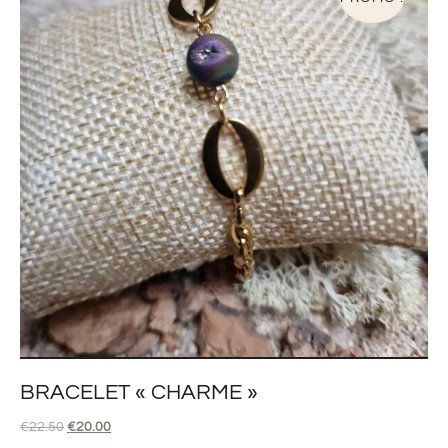
BRACELET « CHARME »
€
22.50
€
20.00