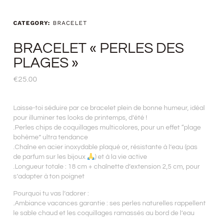
CATEGORY:
BRACELET
BRACELET « PERLES DES
PLAGES »
€
25.00
Laisse-toi séduire par ce bracelet plein de bonne humeur, idéal
pour illuminer tes looks de printemps, d’été !
.Perles chips de coquillages multicolores, pour un effet “plage
bohème” ultra tendance
.Chaîne en acier inoxydable plaqué or, résistante à l’eau (pas
de parfum sur les bijoux
) et à la vie active
.Longueur totale : 18 cm + chaînette d’extension 2,5 cm, pour
s’adapter à ton poignet
Pourquoi tu vas l’adorer :
.Ambiance vacances garantie : ses perles naturelles rappellent
le sable chaud et les coquillages ramassés au bord de l’eau