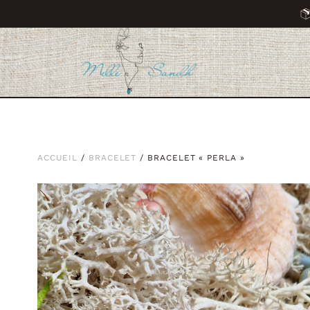
ACCUEIL
/
BRACELET
/ BRACELET « PERLA »