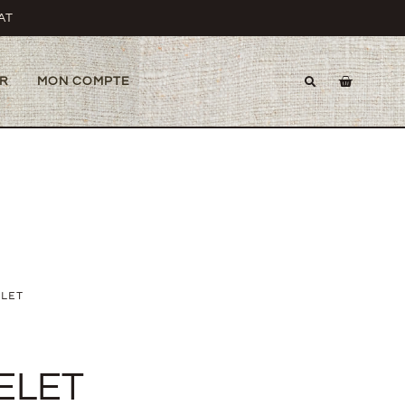
AT
R
MON COMPTE
LET
ELET