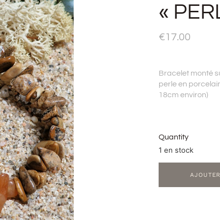
« PER
€
17.00
Bracelet monté su
perle en porcela
18cm environ)
Quantity
1 en stock
AJOUTER