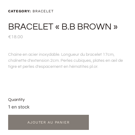
CATEGORY:
BRACELET
BRACELET « B.B BROWN »
€
18.00
Chaine en acier inoxydable. Longueur du bracelet 17cm,
chaînette d’extension 2cm. Perles cubiques, plates en œil de
tigre et perles d’espacement en hématites pl.or.
Quantity
1 en stock
AJOUTER AU PANIER