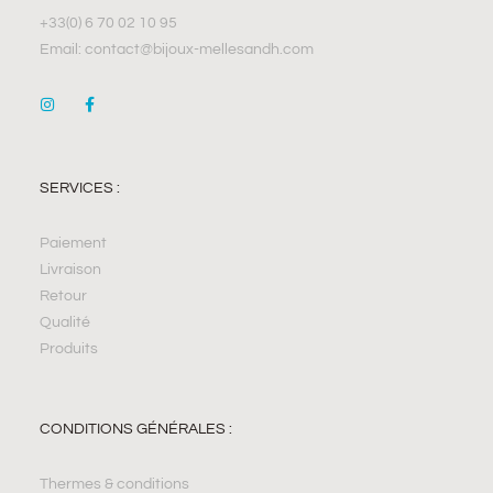
+33(0) 6 70 02 10 95
Email: contact@bijoux-mellesandh.com
SERVICES :
Paiement
Livraison
Retour
Qualité
Produits
CONDITIONS GÉNÉRALES :
Thermes & conditions